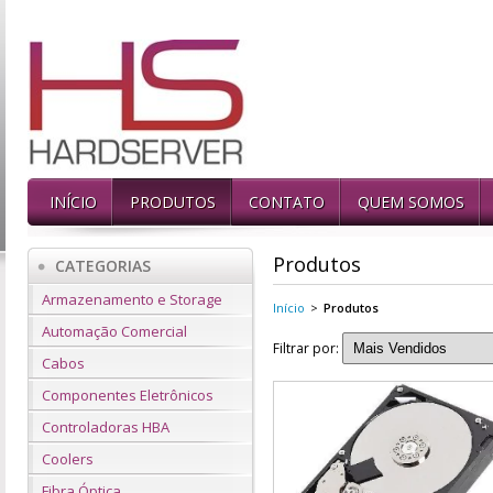
INÍCIO
PRODUTOS
CONTATO
QUEM SOMOS
Produtos
CATEGORIAS
Armazenamento e Storage
Início
>
Produtos
Automação Comercial
Filtrar por:
Cabos
Componentes Eletrônicos
Controladoras HBA
Coolers
Fibra Óptica