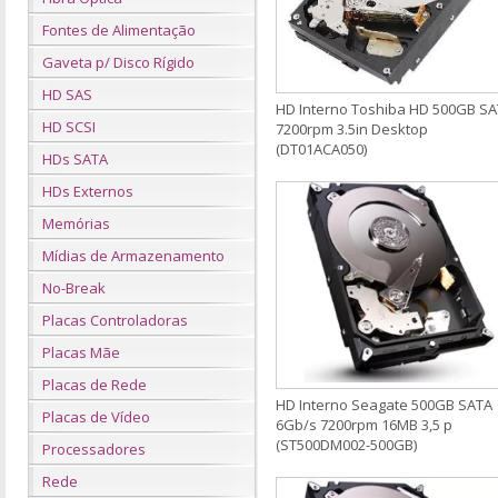
Fontes de Alimentação
Gaveta p/ Disco Rígido
HD SAS
HD Interno Toshiba HD 500GB S
HD SCSI
7200rpm 3.5in Desktop
(DT01ACA050)
HDs SATA
HDs Externos
Memórias
Mídias de Armazenamento
No-Break
Placas Controladoras
Placas Mãe
Placas de Rede
HD Interno Seagate 500GB SATA
Placas de Vídeo
6Gb/s 7200rpm 16MB 3,5 p
(ST500DM002-500GB)
Processadores
Rede