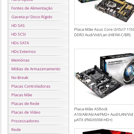
Fontes de Alimentação
Gaveta p/ Disco Rígido
HD SAS
Placa-Mãe Asus Core i3/i5/i7 115
HD SCSI
DDR3 Aud/Vid/Lan (H81M-C/BR)
HDs SATA
HDs Externos
Memórias
Mídias de Armazenamento
No-Break
Placas Controladoras
Placas Mãe
Placas de Rede
Placa-Mãe ASRock
Placas de Vídeo
A10/A8/A6/A4/FM2+ Aud/LAN/Vid
µATX (FM2A55M-HD+)
Processadores
Rede