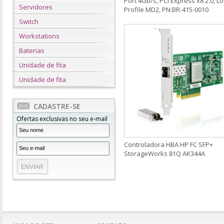
Port 4Gb/s, PCI Express x8 2.0, L
Servidores
Profile MD2, PN:BR-415-0010
Switch
Workstations
Baterias
Unidade de fita
Unidade de fita
CADASTRE-SE
Ofertas exclusivas no seu e-mail
Controladora HBA HP FC SFP+
StorageWorks 81Q AK344A