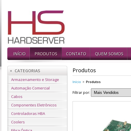
INÍCIO
PRODUTOS
CONTATO
QUEM SOMOS
Produtos
CATEGORIAS
Armazenamento e Storage
Início
>
Produtos
Automação Comercial
Filtrar por:
Cabos
Componentes Eletrônicos
Controladoras HBA
Coolers
Fibra Óptica