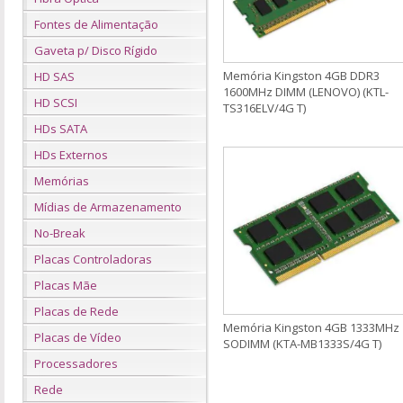
Fontes de Alimentação
Gaveta p/ Disco Rígido
Memória Kingston 4GB DDR3
HD SAS
1600MHz DIMM (LENOVO) (KTL-
HD SCSI
TS316ELV/4G T)
HDs SATA
HDs Externos
Memórias
Mídias de Armazenamento
No-Break
Placas Controladoras
Placas Mãe
Placas de Rede
Memória Kingston 4GB 1333MHz
Placas de Vídeo
SODIMM (KTA-MB1333S/4G T)
Processadores
Rede