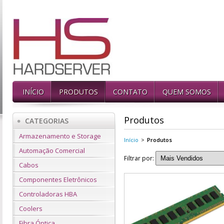
INÍCIO
PRODUTOS
CONTATO
QUEM SOMOS
Produtos
CATEGORIAS
Armazenamento e Storage
Início
>
Produtos
Automação Comercial
Filtrar por:
Cabos
Componentes Eletrônicos
Controladoras HBA
Coolers
Fibra Óptica