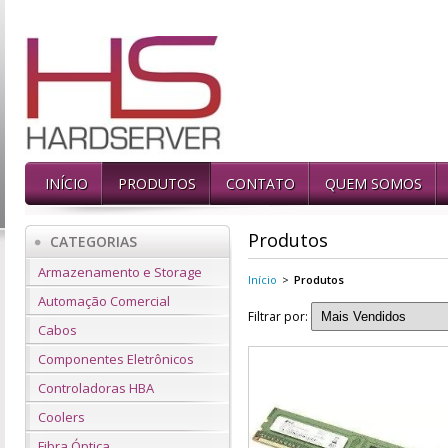
INÍCIO
PRODUTOS
CONTATO
QUEM SOMOS
Produtos
CATEGORIAS
Armazenamento e Storage
Início
>
Produtos
Automação Comercial
Filtrar por:
Cabos
Componentes Eletrônicos
Controladoras HBA
Coolers
Fibra Óptica