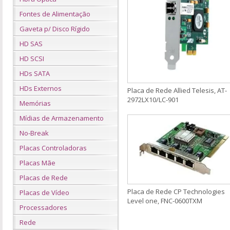
Fontes de Alimentação
Gaveta p/ Disco Rígido
HD SAS
HD SCSI
HDs SATA
HDs Externos
Placa de Rede Allied Telesis, AT-
2972LX10/LC-901
Memórias
Mídias de Armazenamento
No-Break
Placas Controladoras
Placas Mãe
Placas de Rede
Placa de Rede CP Technologies
Placas de Vídeo
Level one, FNC-0600TXM
Processadores
Rede