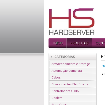
INÍCIO
PRODUTOS
CONT
P
CATEGORIAS
Armazenamento e Storage
Iní
Automação Comercial
Fil
Cabos
Componentes Eletrônicos
Controladoras HBA
Coolers
Fibra Óptica