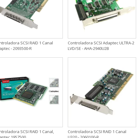
ntroladora SCSI RAID 1 Canal
Controladora SCSI Adaptec ULTRA-2
aptec - 2093500-R
LVD/SE - AHA-2940U2B
ntroladora SCSI RAID 1 Canal,
Controladora SCSI RAID 1 Canal
aptec 1957500
U320 - 2060100-R