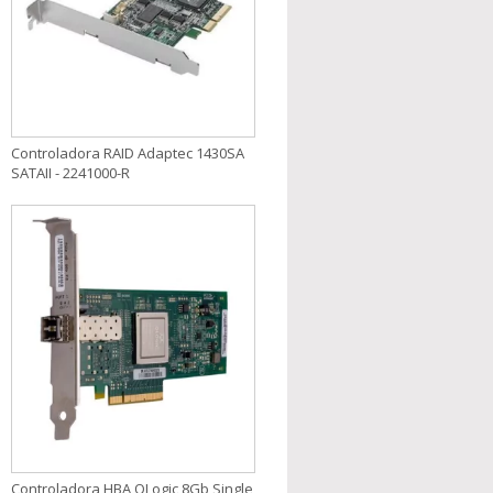
Controladora RAID Adaptec 1430SA
SATAII - 2241000-R
Controladora HBA QLogic 8Gb Single