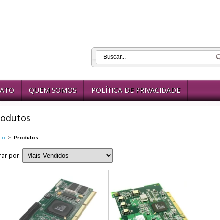
ATO
QUEM SOMOS
POLÍTICA DE PRIVACIDADE
rodutos
cio
>
Produtos
trar por: