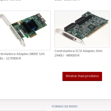
Controladora SCSI Adaptec AHA-
ntroladora Adaptec 6805E SAS
2940U - 989000-R
Bs - 2270900-R
Mostrar mais produtos
FORMAS DE ENVIO