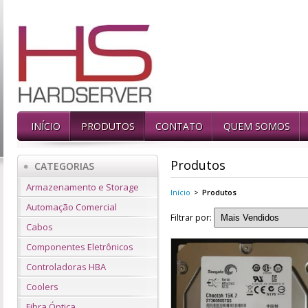
INÍCIO
PRODUTOS
CONTATO
QUEM SOMOS
Produtos
CATEGORIAS
Armazenamento e Storage
Início
>
Produtos
Automação Comercial
Filtrar por:
Cabos
Componentes Eletrônicos
Controladoras HBA
Coolers
Fibra Óptica