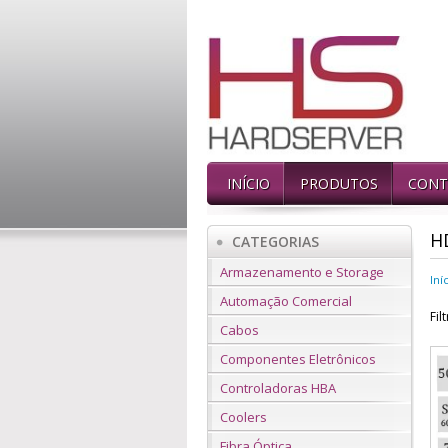
INÍCIO
PRODUTOS
CONT
H
CATEGORIAS
Armazenamento e Storage
Iní
Automação Comercial
Fil
Cabos
Componentes Eletrônicos
Controladoras HBA
Coolers
Fibra Óptica