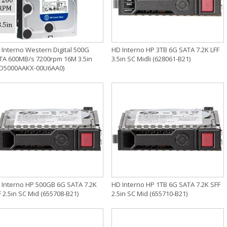
 Interno Western Digital 500G
HD Interno HP 3TB 6G SATA 7.2K LFF
TA 600MB/s 7200rpm 16M 3.5in
3.5in SC Midli (628061-B21)
D5000AAKX-00U6AA0)
 Interno HP 500GB 6G SATA 7.2K
HD Interno HP 1TB 6G SATA 7.2K SFF
 2.5in SC Mid (655708-B21)
2.5in SC Mid (655710-B21)