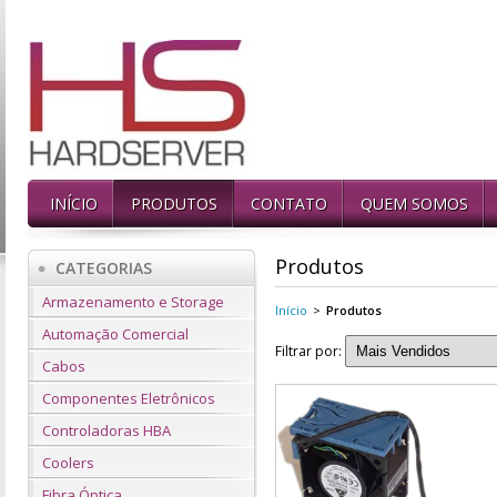
INÍCIO
PRODUTOS
CONTATO
QUEM SOMOS
Produtos
CATEGORIAS
Armazenamento e Storage
Início
>
Produtos
Automação Comercial
Filtrar por:
Cabos
Componentes Eletrônicos
Controladoras HBA
Coolers
Fibra Óptica