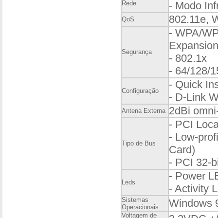
Rede
- Modo Inf
802.11e,
QoS
- WPA/WPA
Expansion
Segurança
- 802.1x
- 64/128/
- Quick In
Configuração
- D-Link 
2dBi omni-
Antena Externa
- PCI Loca
- Low-prof
Tipo de Bus
Card)
- PCI 32-bi
- Power 
Leds
- Activity
Sistemas
Windows 9
Operacionais
Voltagem de