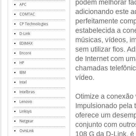
podem melhorar fa
APC
adicionando este 
COMTAC
perfeitamente comp
CP Technologies
estabelecida a cone
D-Link
músicas, vídeos, i
EDIMAX
sem utilizar fios. 
Encore
de Internet com um
HP
chamadas telefônic
IBM
vídeo.
Intel
Intelbras
Otimize a conexão
Lenovo
Impulsionado pela 
Linksys
oferece um desemp
Netgear
conjunto com outro
OvisLink
108 G da D-Link, é