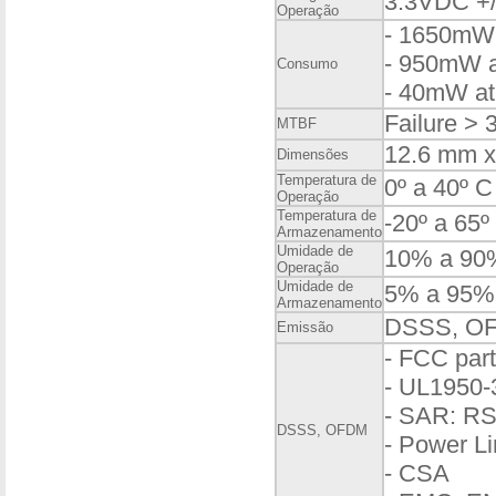
3.3VDC +
Operação
- 1650mW 
- 950mW a
Consumo
- 40mW at
Failure > 
MTBF
12.6 mm x
Dimensões
Temperatura de
0º a 40º C
Operação
Temperatura de
-20º a 65º
Armazenamento
Umidade de
10% a 90
Operação
Umidade de
5% a 95%
Armazenamento
DSSS, O
Emissão
- FCC part
- UL1950-
- SAR: RS
DSSS, OFDM
- Power Li
- CSA