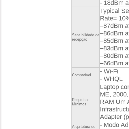
- 18dBm at
Typical Se
Rate= 10
–87dBm a
–86dBm a
Sensibilidade de
recepção
–85dBm a
–83dBm a
–80dBm a
–66dBm a
- Wi-Fi
Compatível
- WHQL
Laptop co
ME, 2000,
Requisitos
RAM Um Ac
Mínimos
Infrastruc
Adapter (
- Modo A
Arquitetura de