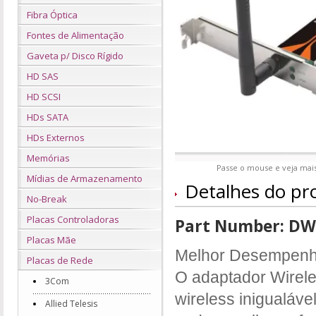
Fibra Óptica
Fontes de Alimentação
Gaveta p/ Disco Rígido
HD SAS
HD SCSI
HDs SATA
HDs Externos
Memórias
Passe o mouse e veja mais
Mídias de Armazenamento
Detalhes do pr
No-Break
Placas Controladoras
Part Number: D
Placas Mãe
Melhor Desempen
Placas de Rede
O adaptador Wire
3Com
wireless inigualáve
Allied Telesis