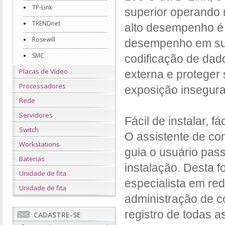
TP-Link
superior operando
TRENDnet
alto desempenho é 
Rosewill
desempenho em su
SMC
codificação de dad
Placas de Vídeo
externa e proteger
Processadores
exposição insegur
Rede
Servidores
Fácil de instalar, fá
Switch
O assistente de co
Workstations
guia o usuário pas
Baterias
instalação. Desta f
Unidade de fita
especialista em rede
Unidade de fita
administração de c
registro de todas 
CADASTRE-SE