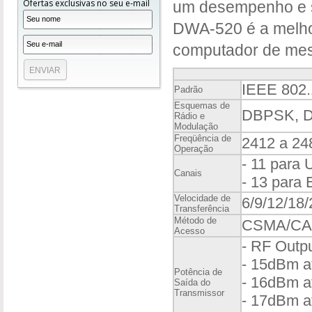
Ofertas exclusivas no seu e-mail
um desempenho e se
DWA-520 é a melhor
computador de me
IEEE 802.
Padrão
Esquemas de
DBPSK, 
Rádio e
Modulação
Freqüência de
2412 a 24
Operação
- 11 para
Canais
- 13 para
Velocidade de
6/9/12/18
Transferência
Método de
CSMA/CA
Acesso
- RF Outpu
- 15dBm a
Potência de
- 16dBm a
Saída do
Transmissor
- 17dBm a