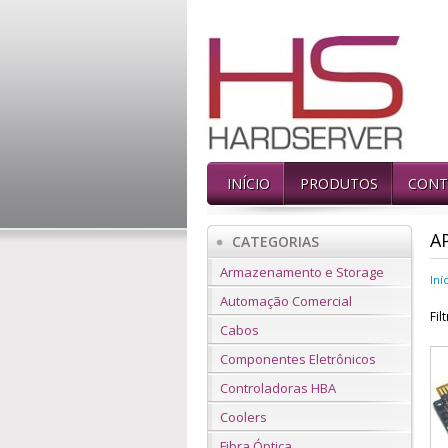
INÍCIO
PRODUTOS
CONT
A
CATEGORIAS
Armazenamento e Storage
Iní
Automação Comercial
Fil
Cabos
Componentes Eletrônicos
Controladoras HBA
Coolers
Fibra Óptica