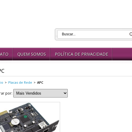
ATO
QUEM SOMOS
POLÍTICA DE PRIVACIDADE
PC
cio
>
Placas de Rede
>
APC
trar por: