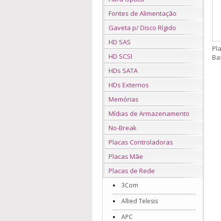
Fontes de Alimentação
Gaveta p/ Disco Rígido
HD SAS
Pl
HD SCSI
Ba
HDs SATA
HDs Externos
Memórias
Mídias de Armazenamento
No-Break
Placas Controladoras
Placas Mãe
Placas de Rede
3Com
Allied Telesis
APC