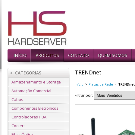
INÍCIO
PRODUTOS
CONTATO
QUEM SOMOS
TRENDnet
CATEGORIAS
Armazenamento e Storage
Início
>
Placas de Rede
>
TRENDnet
Automação Comercial
Filtrar por:
Cabos
Componentes Eletrônicos
Controladoras HBA
Coolers
Fibra Óptica