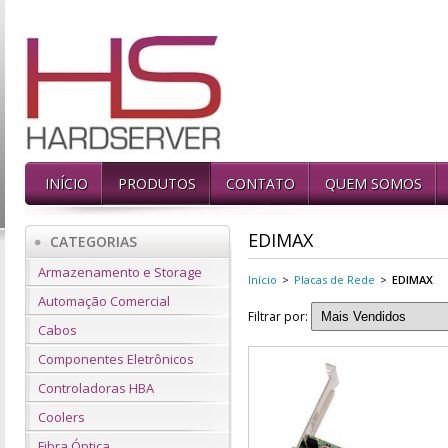
INÍCIO
PRODUTOS
CONTATO
QUEM SOMOS
EDIMAX
CATEGORIAS
Armazenamento e Storage
Início
>
Placas de Rede
>
EDIMAX
Automação Comercial
Filtrar por:
Cabos
Componentes Eletrônicos
Controladoras HBA
Coolers
Fibra Óptica