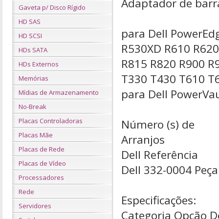
Adaptador de barr
Gaveta p/ Disco Rígido
HD SAS
para Dell PowerEd
HD SCSI
R530XD R610 R620
HDs SATA
R815 R820 R900 R9
HDs Externos
T330 T430 T610 T
Memórias
para Dell PowerV
Mídias de Armazenamento
No-Break
Placas Controladoras
Número (s) de
Placas Mãe
Arranjos
Placas de Rede
Dell Referência
Placas de Vídeo
Dell 332-0004 Peça
Processadores
Rede
Especificações:
Servidores
Categoria
Opção De