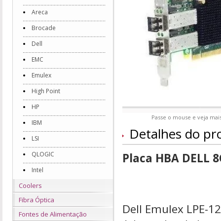
Areca
Brocade
Dell
EMC
Emulex
High Point
HP
Passe o mouse e veja mais
IBM
Detalhes do pr
LSI
QLOGIC
Placa HBA DELL 8
Intel
Coolers
Fibra Óptica
Dell Emulex LPE-1
Fontes de Alimentação