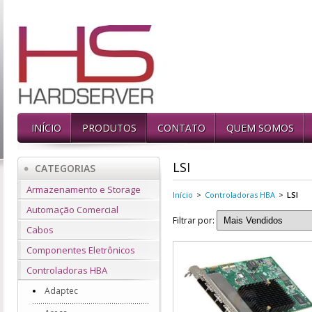
INÍCIO
PRODUTOS
CONTATO
QUEM SOMOS
LSI
CATEGORIAS
Armazenamento e Storage
Início
>
Controladoras HBA
>
LSI
Automação Comercial
Filtrar por:
Cabos
Componentes Eletrônicos
Controladoras HBA
Adaptec