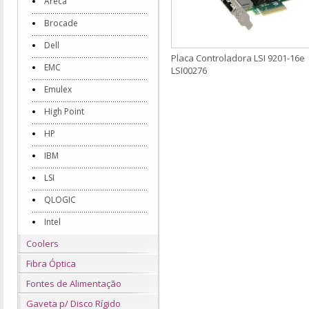
Areca
Brocade
Dell
Placa Controladora LSI 9201-16e
EMC
LSI00276
Emulex
High Point
HP
IBM
LSI
QLOGIC
Intel
Coolers
Fibra Óptica
Fontes de Alimentação
Gaveta p/ Disco Rígido