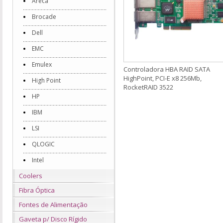
Areca
Brocade
Dell
EMC
Emulex
Controladora HBA RAID SATA
HighPoint, PCI-E x8 256Mb,
High Point
RocketRAID 3522
HP
IBM
LSI
QLOGIC
Intel
Coolers
Fibra Óptica
Fontes de Alimentação
Gaveta p/ Disco Rígido