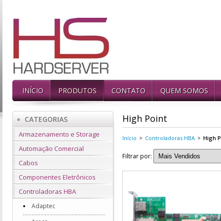
INÍCIO
PRODUTOS
CONTATO
QUEM SOMOS
High Point
CATEGORIAS
Armazenamento e Storage
Início
>
Controladoras HBA
>
High P
Automação Comercial
Filtrar por:
Cabos
Componentes Eletrônicos
Controladoras HBA
Adaptec