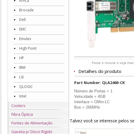
Areca
Brocade
Dell
EMC
Emulex
High Point
HP
Passe o mouse e veja mais
IBM
Detalhes do produto
LSI
Part Number: QLA2460-CK
QLOGIC
Número de Portas = 1
Intel
Velocidade = 4GB
Interface = OMm-LC
Coolers
Bus = 266MHz
Fibra Óptica
Talvez você se interesse pelos s
Fontes de Alimentação
Gaveta p/ Disco Rígido