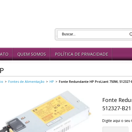
ATO
QUEM SOMOS
POLÍTICA DE PRIVACIDADE
P
cio
>
Fontes de Alimentação
>
HP
>
Fonte Redundante HP ProLiant 750W, 512327-
Fonte Redu
512327-B21
Digite aqui o seu 