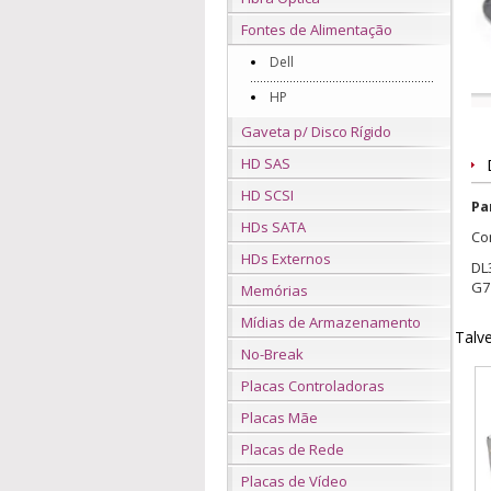
Fontes de Alimentação
Dell
HP
Gaveta p/ Disco Rígido
HD SAS
HD SCSI
Pa
HDs SATA
Co
HDs Externos
DL
G7
Memórias
Mídias de Armazenamento
Talve
No-Break
Placas Controladoras
Placas Mãe
Placas de Rede
Placas de Vídeo