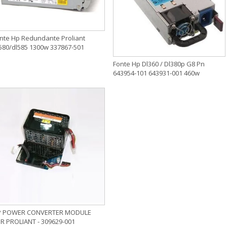
nte Hp Redundante Proliant
580/dl585 1300w 337867-501
Fonte Hp Dl360 / Dl380p G8 Pn
643954-101 643931-001 460w
P POWER CONVERTER MODULE
R PROLIANT - 309629-001