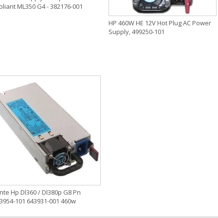
oliant ML350 G4 - 382176-001
HP 460W HE 12V Hot Plug AC Power
Supply, 499250-101
nte Hp Dl360 / Dl380p G8 Pn
3954-101 643931-001 460w