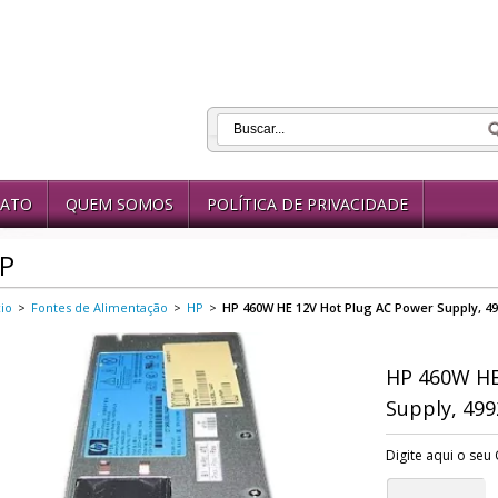
ATO
QUEM SOMOS
POLÍTICA DE PRIVACIDADE
P
cio
>
Fontes de Alimentação
>
HP
>
HP 460W HE 12V Hot Plug AC Power Supply, 49
HP 460W HE
Supply, 499
Digite aqui o seu 