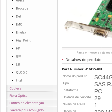
Areca
Brocade
Dell
EMC
Emulex
High Point
HP
Passe o mouse e veja mais
IBM
Detalhes do produto
LSI
Part Number: 416155-001
QLOGIC
Nome do produto
SC44Ge
Intel
Tipo
SAS RA
Coolers
Plataforma
PC
Fibra Óptica
Unidade de Suporte
29
Fontes de Alimentação
Níveis de RAID
1
Gaveta p/ Disco Rígido
Dados de