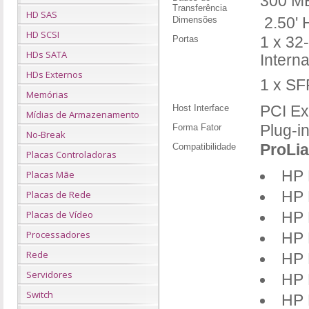
300 M
Transferência
HD SAS
Dimensões
2.50' 
HD SCSI
Portas
1 x 32
HDs SATA
Interna
HDs Externos
1 x SF
Memórias
Host Interface
PCI Ex
Mídias de Armazenamento
Forma Fator
Plug-i
No-Break
Compatibilidade
ProLia
Placas Controladoras
​HP
Placas Mãe
Placas de Rede
HP 
Placas de Vídeo
HP 
Processadores
HP 
Rede
HP 
Servidores
HP 
Switch
HP 