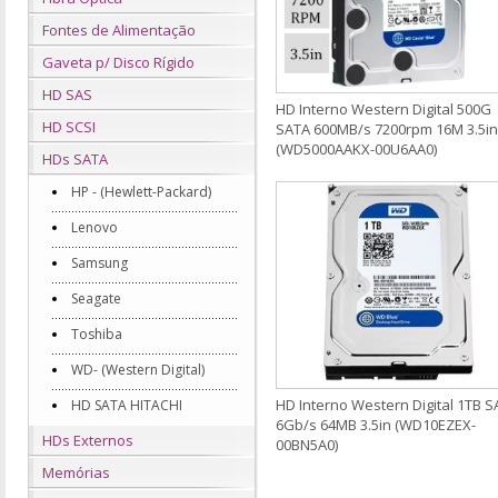
Fontes de Alimentação
Gaveta p/ Disco Rígido
HD SAS
HD Interno Western Digital 500G
HD SCSI
SATA 600MB/s 7200rpm 16M 3.5in
(WD5000AAKX-00U6AA0)
HDs SATA
HP - (Hewlett-Packard)
Lenovo
Samsung
Seagate
Toshiba
WD- (Western Digital)
HD Interno Western Digital 1TB 
HD SATA HITACHI
6Gb/s 64MB 3.5in (WD10EZEX-
HDs Externos
00BN5A0)
Memórias