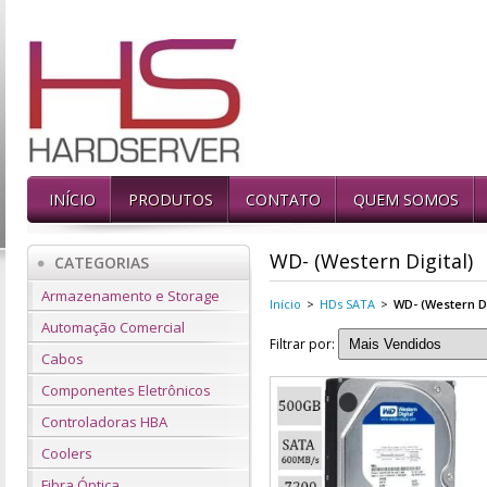
INÍCIO
PRODUTOS
CONTATO
QUEM SOMOS
WD- (Western Digital)
CATEGORIAS
Armazenamento e Storage
Início
>
HDs SATA
>
WD- (Western Di
Automação Comercial
Filtrar por:
Cabos
Componentes Eletrônicos
Controladoras HBA
Coolers
Fibra Óptica