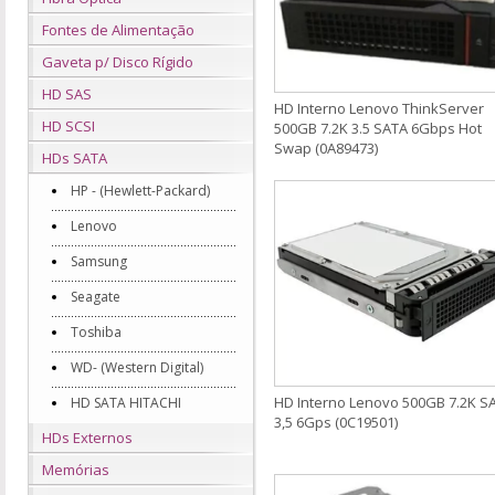
Fontes de Alimentação
Gaveta p/ Disco Rígido
HD SAS
HD Interno Lenovo ThinkServer
HD SCSI
500GB 7.2K 3.5 SATA 6Gbps Hot
Swap (0A89473)
HDs SATA
HP - (Hewlett-Packard)
Lenovo
Samsung
Seagate
Toshiba
WD- (Western Digital)
HD Interno Lenovo 500GB 7.2K S
HD SATA HITACHI
3,5 6Gps (0C19501)
HDs Externos
Memórias