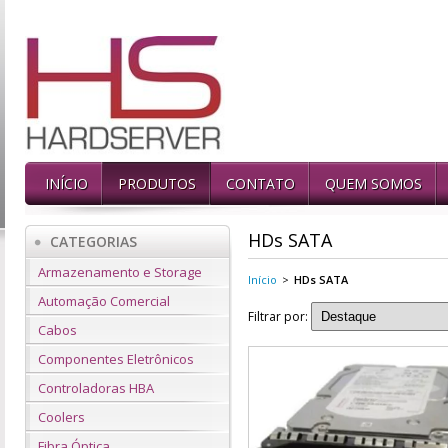
INÍCIO
PRODUTOS
CONTATO
QUEM SOMOS
HDs SATA
CATEGORIAS
Armazenamento e Storage
Início
>
HDs SATA
Automação Comercial
Filtrar por:
Cabos
Componentes Eletrônicos
Controladoras HBA
Coolers
Fibra Óptica