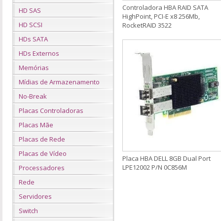
Controladora HBA RAID SATA
HD SAS
HighPoint, PCI-E x8 256Mb,
HD SCSI
RocketRAID 3522
HDs SATA
HDs Externos
Memórias
Mídias de Armazenamento
No-Break
Placas Controladoras
Placas Mãe
Placas de Rede
Placas de Vídeo
Placa HBA DELL 8GB Dual Port
LPE12002 P/N 0C856M
Processadores
Rede
Servidores
Switch