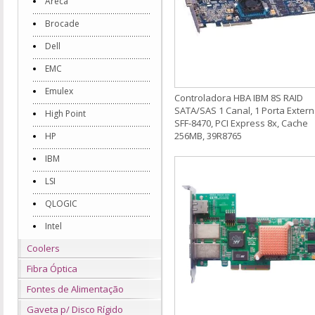
Areca
Brocade
Dell
EMC
Emulex
Controladora HBA IBM 8S RAID
SATA/SAS 1 Canal, 1 Porta Exter
High Point
SFF-8470, PCI Express 8x, Cache
256MB, 39R8765
HP
IBM
LSI
QLOGIC
Intel
Coolers
Fibra Óptica
Fontes de Alimentação
Gaveta p/ Disco Rígido