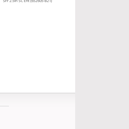
SFF 2.5in SC Ent (652605-B21)