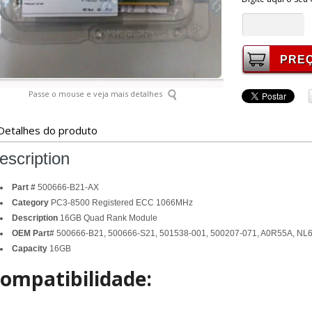
Passe o mouse e veja mais detalhes
Detalhes do produto
escription
Part #
500666-B21-AX
Category
PC3-8500 Registered ECC 1066MHz
Description
16GB Quad Rank Module
OEM Part#
500666-B21, 500666-S21, 501538-001, 500207-071, A0R55A, NL
Capacity
16GB
ompatibilidade: