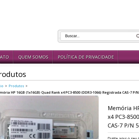
ATO
QUEM SOMOS
POLÍTICA DE PRIVACIDADE
rodutos
cio
>
Produtos
>
ória HP 16GB (1x16GB) Quad Rank x4 PC3-8500 (DDR3-1066) Registrada CAS-7 P/N 
Memória HP
x4 PC3-8500
CAS-7 P/N 5
Digite aqui o seu 