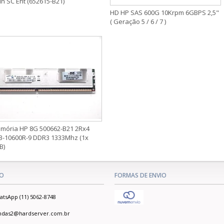
in SC Ent (652615-B21)
HD HP SAS 600G 10Krpm 6GBPS 2,5"
( Geração 5 / 6 / 7 )
mória HP 8G 500662-B21 2Rx4
3-10600R-9 DDR3 1333Mhz (1x
B)
O
FORMAS DE ENVIO
tsApp (11) 5062-8748
ndas2@hardserver.com.br