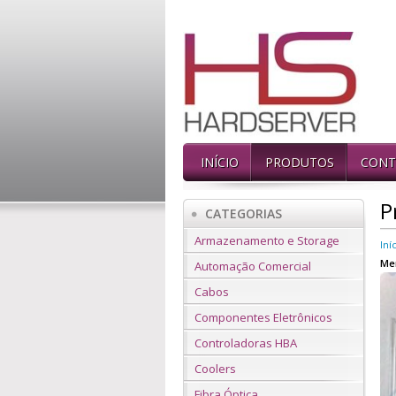
INÍCIO
PRODUTOS
CONT
P
CATEGORIAS
Armazenamento e Storage
Iní
Mem
Automação Comercial
Cabos
Componentes Eletrônicos
Controladoras HBA
Coolers
Fibra Óptica