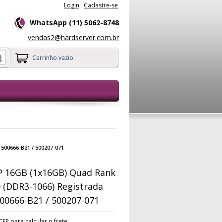
Login
Cadastre-se
WhatsApp (11) 5062-8748
vendas2@hardserver.com.br
Carrinho vazio
500666-B21 / 500207-071
 16GB (1x16GB) Quad Rank
 (DDR3-1066) Registrada
00666-B21 / 500207-071
CEP para calcular o frete: