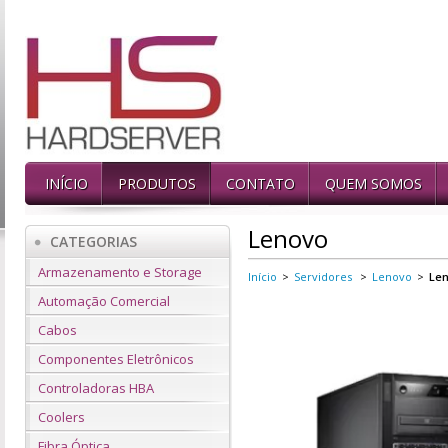
INÍCIO
PRODUTOS
CONTATO
QUEM SOMOS
Lenovo
CATEGORIAS
Armazenamento e Storage
Início
>
Servidores
>
Lenovo
>
Len
Automação Comercial
Cabos
Componentes Eletrônicos
Controladoras HBA
Coolers
Fibra Óptica