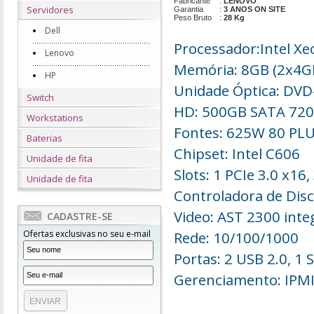
Fabricante
:
LENOVO
Servidores
Garantia
:
3 ANOS ON SITE
Peso Bruto
:
28 Kg
Dell
Processador:
Intel X
Lenovo
Memória: 8GB (2x4G
HP
Unidade Óptica:
DVD
Switch
HD:
500GB SATA 72
Workstations
Fontes:
625W 80 PLU
Baterias
Chipset: Intel C606
Unidade de fita
Slots: 1 PCIe 3.0 x16,
Unidade de fita
Controladora de Disc
Video: AST 2300 inte
CADASTRE-SE
Rede: 10/100/1000
Ofertas exclusivas no seu e-mail
Portas: 2 USB 2.0, 1 S
Gerenciamento:
IPMI