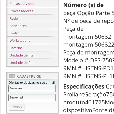
Número (s) de
Placas de Vídeo
Processadores
peça Opção Parte
Rede
Nº de peça de rep
Servidores
Peça de
Switch
montagem 506821
Workstations
montagem 506822
Baterias
Peça de montagem
Unidade de fita
Modelo # DPS-75
Unidade de fita
RMN # HSTNS-PD
RMN # HSTNS-PL1
CADASTRE-SE
Ofertas exclusivas no seu e-mail
Especificações:
Ca
ProliantGeração7
produto461725Mod
dispositivoFonte 