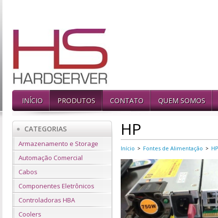
INÍCIO
PRODUTOS
CONTATO
QUEM SOMOS
HP
CATEGORIAS
Armazenamento e Storage
Início
>
Fontes de Alimentação
>
H
Automação Comercial
Cabos
Componentes Eletrônicos
Controladoras HBA
Coolers