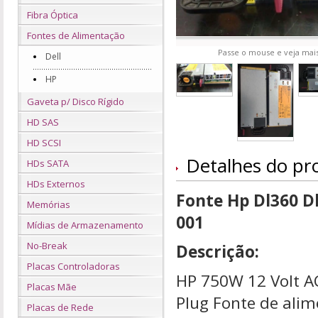
Fibra Óptica
Fontes de Alimentação
Passe o mouse e veja mais
Dell
HP
Gaveta p/ Disco Rígido
HD SAS
HD SCSI
Detalhes do pr
HDs SATA
HDs Externos
Fonte Hp Dl360 Dl
Memórias
001
Mídias de Armazenamento
No-Break
Descrição:
Placas Controladoras
HP 750W 12 Volt AC
Placas Mãe
Plug Fonte de ali
Placas de Rede