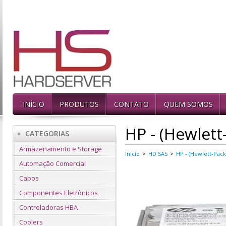
INÍCIO
PRODUTOS
CONTATO
QUEM SOMOS
HP - (Hewlett
CATEGORIAS
Armazenamento e Storage
Início
>
HD SAS
>
HP - (Hewlett-Pack
Automação Comercial
Cabos
Componentes Eletrônicos
Controladoras HBA
Coolers