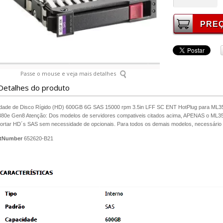
Passe o mouse e veja mais detalhes
Detalhes do produto
dade de Disco Rígido (HD) 600GB 6G SAS 15000 rpm 3.5in LFF SC ENT HotPlug para ML3
80e Gen8 Atenção: Dos modelos de servidores compativeis citados acima, APENAS o ML35
ortar HD´s SAS sem necessidade de opcionais. Para todos os demais modelos, necessário co
rtNumber
652620-B21