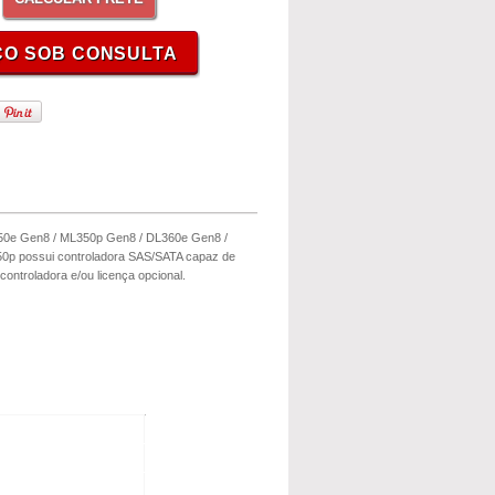
50e Gen8 / ML350p Gen8 / DL360e Gen8 /
0p possui controladora SAS/SATA capaz de
ntroladora e/ou licença opcional.