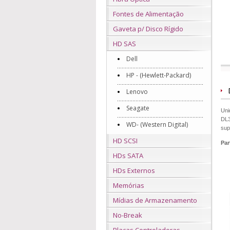
Fontes de Alimentação
Gaveta p/ Disco Rígido
HD SAS
Dell
HP - (Hewlett-Packard)
Lenovo
Seagate
Uni
DL3
WD- (Western Digital)
sup
HD SCSI
Pa
HDs SATA
HDs Externos
Memórias
Mídias de Armazenamento
No-Break