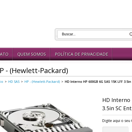
ATO
QUEM SOMOS
POLÍTICA DE PRIVACIDADE
P - (Hewlett-Packard)
cio
>
HD SAS
>
HP - (Hewlett-Packard)
>
HD Interno HP 600GB 6G SAS 15K LFF 3.5in 
HD Interno
3.5in SC En
Digite aqui o seu 