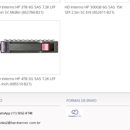
 Interno HP 3TB 6G SAS 7.2K LFF
HD Interno HP 300GB 6G SAS 15K
5in SC Midlin (652766-B21)
SFF 2.5in SC Ent (652611-B21)
 Interno HP 4TB 3G SAS 7.2K LFF
5 inch (695510-B21)
O
FORMAS DE ENVIO
tsApp (11) 5062-8748
ndas2@hardserver.com.br