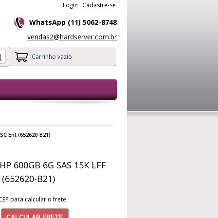
Login
Cadastre-se
WhatsApp (11) 5062-8748
vendas2@hardserver.com.br
Carrinho vazio
SC Ent (652620-B21)
 HP 600GB 6G SAS 15K LFF
t (652620-B21)
CEP para calcular o frete:
CALCULAR FRETE