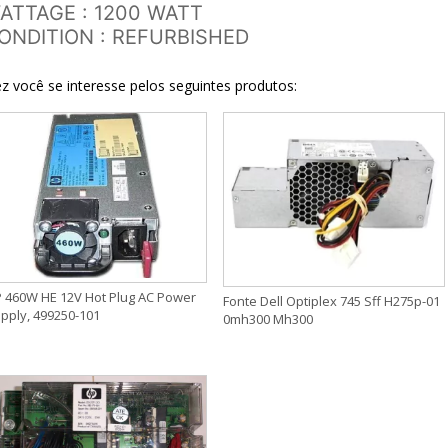
ATTAGE : 1200 WATT
ONDITION : REFURBISHED
z você se interesse pelos seguintes produtos:
 460W HE 12V Hot Plug AC Power
Fonte Dell Optiplex 745 Sff H275p-01
pply, 499250-101
0mh300 Mh300