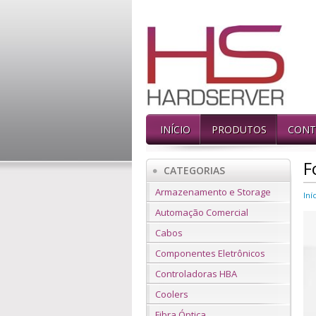
INÍCIO
PRODUTOS
CONT
F
CATEGORIAS
Armazenamento e Storage
Iní
Automação Comercial
Cabos
Componentes Eletrônicos
Controladoras HBA
Coolers
Fibra Óptica