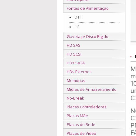
Fontes de Alimentação
Dell
HP
Gaveta p/ Disco Rígido
HD SAS
HD SCSI
HDs SATA
M
HDs Externos
m
Memórias
1
Mídias de Armazenamento
u
C
No-Break
Placas Controladoras
N
Placas Mãe
C
P
Placas de Rede
F
Placas de Vídeo