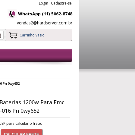
Login
Cadastre-se
WhatsApp (11) 5062-8748
vendas2@hardserver.com.br
Carrinho vazio
16 Pn 0wy652
Baterias 1200w Para Emc
9-016 Pn 0wy652
CEP para calcular o frete:
CALCULAR FRETE