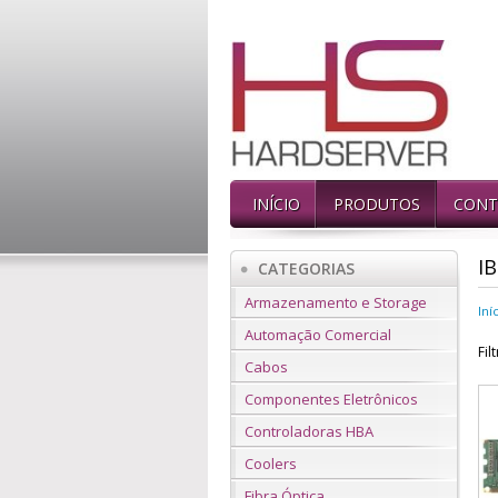
INÍCIO
PRODUTOS
CONT
I
CATEGORIAS
Armazenamento e Storage
Iní
Automação Comercial
Fil
Cabos
Componentes Eletrônicos
Controladoras HBA
Coolers
Fibra Óptica