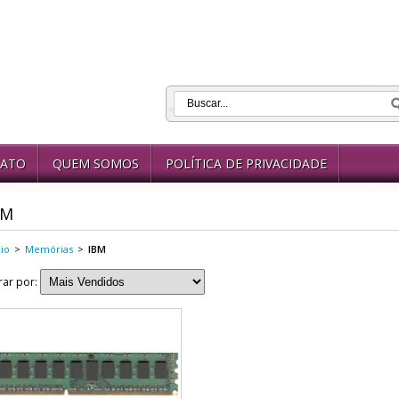
ATO
QUEM SOMOS
POLÍTICA DE PRIVACIDADE
BM
cio
>
Memórias
>
IBM
trar por: