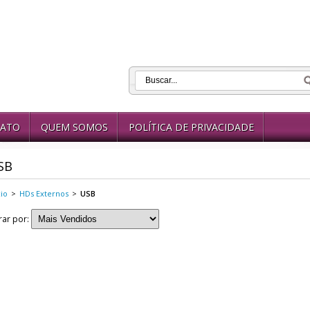
ATO
QUEM SOMOS
POLÍTICA DE PRIVACIDADE
SB
cio
>
HDs Externos
>
USB
trar por: