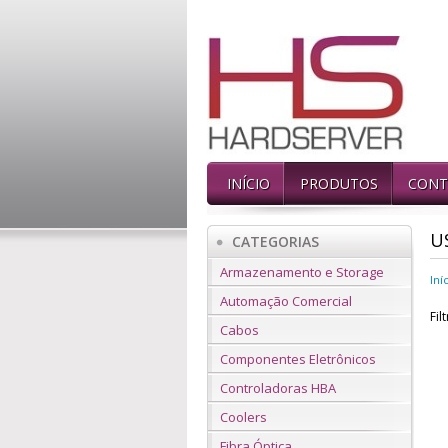
INÍCIO
PRODUTOS
CONT
U
CATEGORIAS
Armazenamento e Storage
Iní
Automação Comercial
Fil
Cabos
Componentes Eletrônicos
Controladoras HBA
Coolers
Fibra Óptica