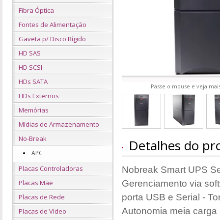
Fibra Óptica
Fontes de Alimentação
Gaveta p/ Disco Rígido
HD SAS
HD SCSI
HDs SATA
Passe o mouse e veja mais
HDs Externos
Memórias
Mídias de Armazenamento
No-Break
Detalhes do pr
APC
Placas Controladoras
Nobreak Smart UPS Sen
Placas Mãe
Gerenciamento via sof
porta USB e Serial - 
Placas de Rede
Autonomia meia carga 1
Placas de Vídeo