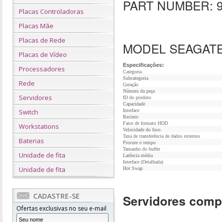
PART NUMBER: 9
Placas Controladoras
Placas Mãe
Placas de Rede
MODEL SEAGATE
Placas de Vídeo
Especificações:
Processadores
Categoria
Subcategoria
Rede
Geração
Número da peça
Servidores
ID do produto
Capacidade
Interface
Switch
Recinto
Fator de formato HDD
Workstations
Velocidade do fuso
Taxa de transferência de dados externos
Baterias
Procure o tempo
Tamanho do buffer
Unidade de fita
Latência média
Interface (Detalhada)
Unidade de fita
Hot Swap
CADASTRE-SE
Servidores comp
Ofertas exclusivas no seu e-mail