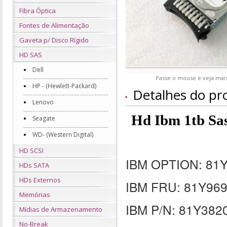
Fibra Óptica
Fontes de Alimentação
Gaveta p/ Disco Rígido
HD SAS
Dell
Passe o mouse e veja mais
HP - (Hewlett-Packard)
Detalhes do pr
Lenovo
Hd Ibm 1tb Sa
Seagate
WD- (Western Digital)
HD SCSI
IBM OPTION: 81
HDs SATA
HDs Externos
IBM FRU: 81Y96
Memórias
IBM P/N: 81Y382
Mídias de Armazenamento
No-Break