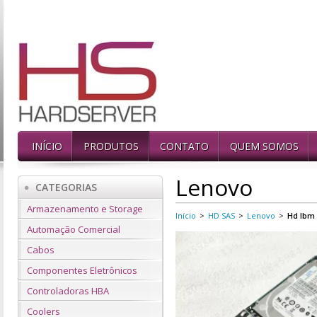
INÍCIO
PRODUTOS
CONTATO
QUEM SOMOS
Lenovo
CATEGORIAS
Armazenamento e Storage
Início
>
HD SAS
>
Lenovo
>
Hd Ibm 
Automação Comercial
Cabos
Componentes Eletrônicos
Controladoras HBA
Coolers