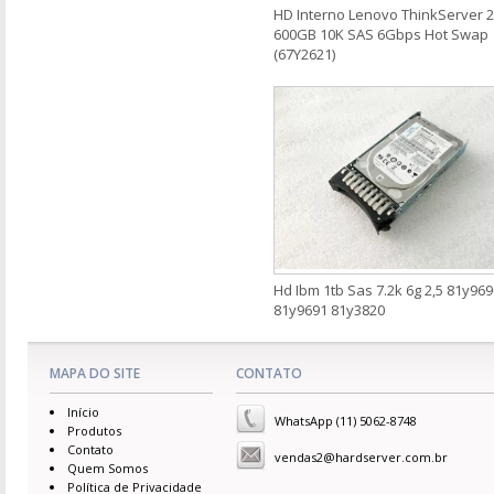
HD Interno Lenovo ThinkServer 2
600GB 10K SAS 6Gbps Hot Swap
(67Y2621)
Hd Ibm 1tb Sas 7.2k 6g 2,5 81y969
81y9691 81y3820
MAPA DO SITE
CONTATO
Início
WhatsApp (11) 5062-8748
Produtos
Contato
vendas2@hardserver.com.br
Quem Somos
Política de Privacidade