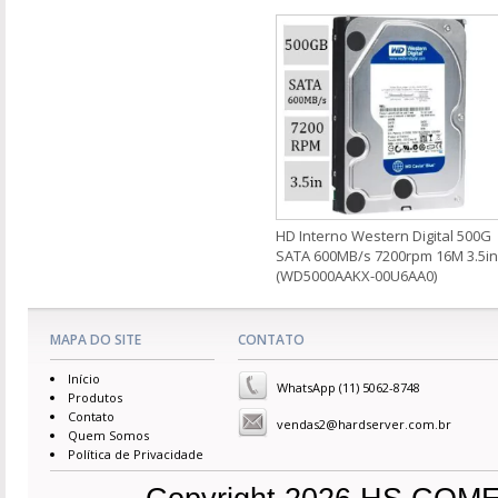
HD Interno Western Digital 500G
SATA 600MB/s 7200rpm 16M 3.5in
(WD5000AAKX-00U6AA0)
MAPA DO SITE
CONTATO
Início
WhatsApp (11) 5062-8748
Produtos
Contato
vendas2@hardserver.com.br
Quem Somos
Política de Privacidade