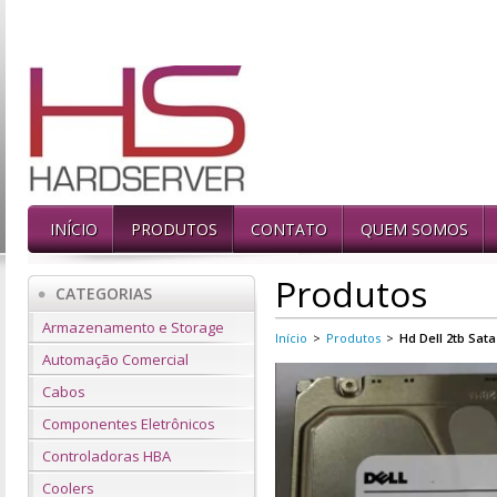
INÍCIO
PRODUTOS
CONTATO
QUEM SOMOS
Produtos
CATEGORIAS
Armazenamento e Storage
Início
>
Produtos
>
Hd Dell 2tb Sata
Automação Comercial
Cabos
Componentes Eletrônicos
Controladoras HBA
Coolers