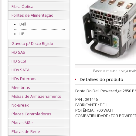
Fibra Óptica
Fontes de Alimentação
Dell
HP
Gaveta p/ Disco Rígido
HD SAS
HD SCSI
HDs SATA
Passe o mouse e veja mais
HDs Externos
Detalhes do produto
Memórias
Fonte Do Dell Poweredge 2850 P
Mídias de Armazenamento
P/N : 0R1446
FABRICANTE : DELL
No-Break
POTÊNCIA : 700 WATT
Placas Controladoras
COMPATIBILIDADE : FOR POWERE
Placas Mãe
Placas de Rede