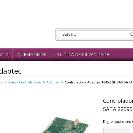
ATO
QUEM SOMOS
POLÍTICA DE PRIVACIDADE
daptec
cio
>
Placas Controladoras
>
Adaptec
>
Controladora Adaptec 1045 SGL SAS SATA
Controlado
SATA 22595
Digite aqui o seu 