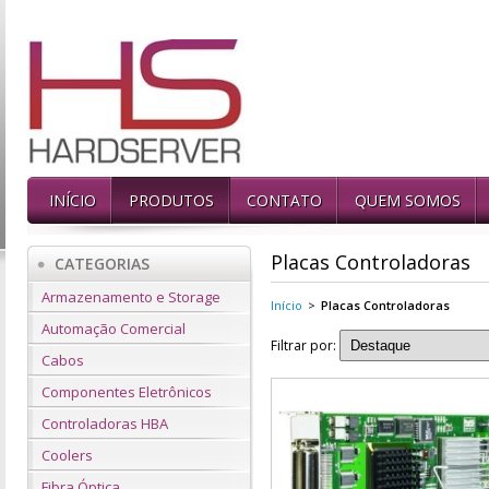
INÍCIO
PRODUTOS
CONTATO
QUEM SOMOS
Placas Controladoras
CATEGORIAS
Armazenamento e Storage
Início
>
Placas Controladoras
Automação Comercial
Filtrar por:
Cabos
Componentes Eletrônicos
Controladoras HBA
Coolers
Fibra Óptica