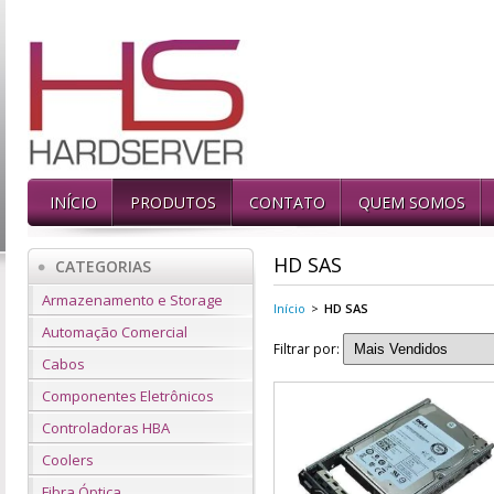
INÍCIO
PRODUTOS
CONTATO
QUEM SOMOS
HD SAS
CATEGORIAS
Armazenamento e Storage
Início
>
HD SAS
Automação Comercial
Filtrar por:
Cabos
Componentes Eletrônicos
Controladoras HBA
Coolers
Fibra Óptica